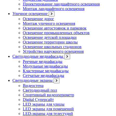
Проектирование ландшафтного освещения
Монтаж ландшафтного освещения
Уличное освещение
Освещение дорог
Монтаж уличного освещения
Освещение автостоянок и парковок
Освещение промышленных объектов
Освещение детской площадки
Освещение территории школы
Освещение школьных стадионов
Устройство наружного освещения
Светодиодные медиафасады
Реечные медиафасады
Модульные медиафасады
Кластерные медиафасады
Сетчатые медиафасады
Светодиодные экраны
Видеостена
Светодиодный пол
Спортивный видеопериметр
Digital Суперсайт
LED экраны для улицы
LED экраны для помещений
LED-экраны для телестудий