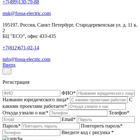
+7(499)130-79-88
msk@fossa-electric.com
195197, Россия, Санкт Петербург, Стародеревенская ул. д. 11 к.
2
БЦ "ECO", офис 433-435
+7(812)671-02-14
info@fossa-electric.com
Вверх
Регистрация
ФИО
*
Название юридического лица
*
С
какими проектами работаете
*
Откуда узнали о нас
*
Телефон
*
Email
*
Пароль
*
Повторить пароль
*
Введите код с рисунка
*