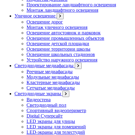
Проектирование ландшафтного освещения
Монтаж ландшафтного освещения
Уличное освещение
Освещение дорог
Монтаж уличного освещения
Освещение автостоянок и парковок
Освещение промышленных объектов
Освещение детской площадки
Освещение территории школы
Освещение школьных стадионов
Устройство наружного освещения
Светодиодные медиафасады
Реечные медиафасады
Модульные медиафасады
Кластерные медиафасады
Сетчатые медиафасады
Светодиодные экраны
Видеостена
Светодиодный пол
Спортивный видеопериметр
Digital Суперсайт
LED экраны для улицы
LED экраны для помещений
LED-экраны для телестудий