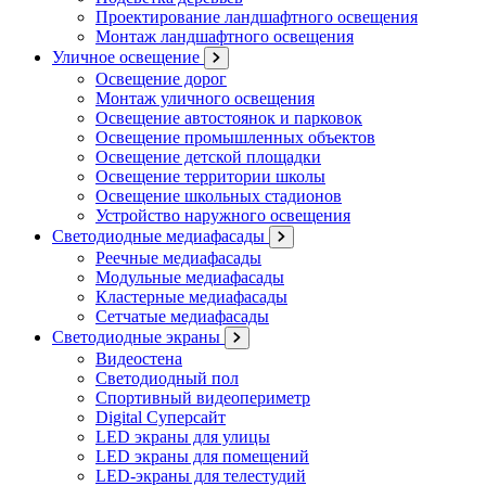
Проектирование ландшафтного освещения
Монтаж ландшафтного освещения
Уличное освещение
Освещение дорог
Монтаж уличного освещения
Освещение автостоянок и парковок
Освещение промышленных объектов
Освещение детской площадки
Освещение территории школы
Освещение школьных стадионов
Устройство наружного освещения
Светодиодные медиафасады
Реечные медиафасады
Модульные медиафасады
Кластерные медиафасады
Сетчатые медиафасады
Светодиодные экраны
Видеостена
Светодиодный пол
Спортивный видеопериметр
Digital Суперсайт
LED экраны для улицы
LED экраны для помещений
LED-экраны для телестудий