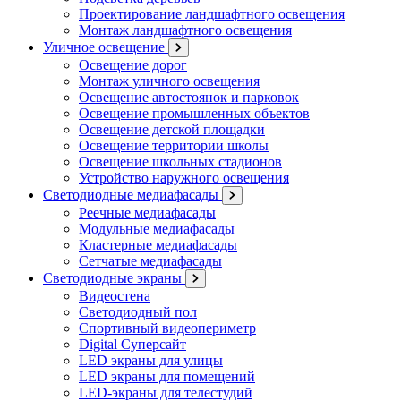
Проектирование ландшафтного освещения
Монтаж ландшафтного освещения
Уличное освещение
Освещение дорог
Монтаж уличного освещения
Освещение автостоянок и парковок
Освещение промышленных объектов
Освещение детской площадки
Освещение территории школы
Освещение школьных стадионов
Устройство наружного освещения
Светодиодные медиафасады
Реечные медиафасады
Модульные медиафасады
Кластерные медиафасады
Сетчатые медиафасады
Светодиодные экраны
Видеостена
Светодиодный пол
Спортивный видеопериметр
Digital Суперсайт
LED экраны для улицы
LED экраны для помещений
LED-экраны для телестудий