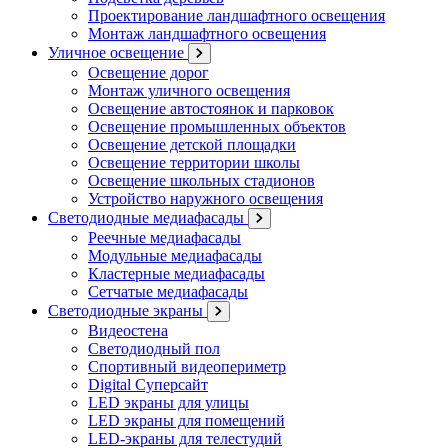
Проектирование ландшафтного освещения
Монтаж ландшафтного освещения
Уличное освещение
Освещение дорог
Монтаж уличного освещения
Освещение автостоянок и парковок
Освещение промышленных объектов
Освещение детской площадки
Освещение территории школы
Освещение школьных стадионов
Устройство наружного освещения
Светодиодные медиафасады
Реечные медиафасады
Модульные медиафасады
Кластерные медиафасады
Сетчатые медиафасады
Светодиодные экраны
Видеостена
Светодиодный пол
Спортивный видеопериметр
Digital Суперсайт
LED экраны для улицы
LED экраны для помещений
LED-экраны для телестудий