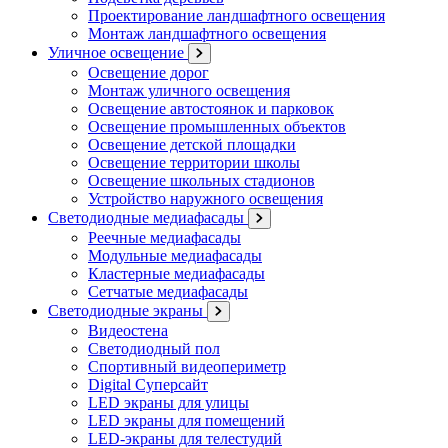
Проектирование ландшафтного освещения
Монтаж ландшафтного освещения
Уличное освещение
Освещение дорог
Монтаж уличного освещения
Освещение автостоянок и парковок
Освещение промышленных объектов
Освещение детской площадки
Освещение территории школы
Освещение школьных стадионов
Устройство наружного освещения
Светодиодные медиафасады
Реечные медиафасады
Модульные медиафасады
Кластерные медиафасады
Сетчатые медиафасады
Светодиодные экраны
Видеостена
Светодиодный пол
Спортивный видеопериметр
Digital Суперсайт
LED экраны для улицы
LED экраны для помещений
LED-экраны для телестудий