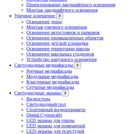
Проектирование ландшафтного освещения
Монтаж ландшафтного освещения
Уличное освещение
Освещение дорог
Монтаж уличного освещения
Освещение автостоянок и парковок
Освещение промышленных объектов
Освещение детской площадки
Освещение территории школы
Освещение школьных стадионов
Устройство наружного освещения
Светодиодные медиафасады
Реечные медиафасады
Модульные медиафасады
Кластерные медиафасады
Сетчатые медиафасады
Светодиодные экраны
Видеостена
Светодиодный пол
Спортивный видеопериметр
Digital Суперсайт
LED экраны для улицы
LED экраны для помещений
LED-экраны для телестудий