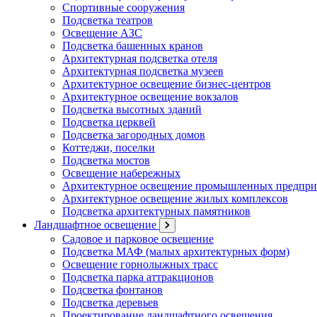
Спортивные сооружения
Подсветка театров
Освещение АЗС
Подсветка башенных кранов
Архитектурная подсветка отеля
Архитектурная подсветка музеев
Архитектурное освещение бизнес-центров
Архитектурное освещение вокзалов
Подсветка высотных зданий
Подсветка церквей
Подсветка загородных домов
Коттеджи, поселки
Подсветка мостов
Освещение набережных
Архитектурное освещение промышленных предпри
Архитектурное освещение жилых комплексов
Подсветка архитектурных памятников
Ландшафтное освещение
Садовое и парковое освещение
Подсветка МАФ (малых архитектурных форм)
Освещение горнолыжных трасс
Подсветка парка аттракционов
Подсветка фонтанов
Подсветка деревьев
Проектирование ландшафтного освещения