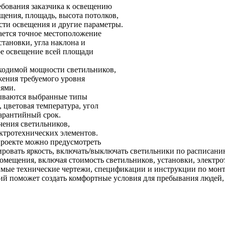
ребования заказчика к освещению
щения, площадь, высота потолков,
ости освещения и другие параметры.
ается точное местоположение
тановки, угла наклона и
ое освещение всей площади
бходимой мощности светильников,
жения требуемого уровня
иями.
азываются выбранные типы
 цветовая температура, угол
гарантийный срок.
чения светильников,
ктротехнических элементов.
проекте можно предусмотреть
ировать яркость, включать/выключать светильники по расписан
омещения, включая стоимость светильников, установки, электрот
имые технические чертежи, спецификации и инструкции по мон
й поможет создать комфортные условия для пребывания людей, 