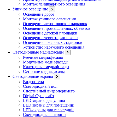
Монтаж ландшафтного освещения
Уличное освещение
Освещение дорог
Монтаж уличного освещения
Освещение автостоянок и парковок
Освещение промышленных объектов
Освещение детской площадки
Освещение территории школы
Освещение школьных стадионов
Устройство наружного освещения
Светодиодные медиафасады
Реечные медиафасады
Модульные медиафасады
Кластерные медиафасады
Сетчатые медиафасады
Светодиодные экраны
Видеостена
Светодиодный пол
Спортивный видеопериметр
Digital Суперсайт
LED экраны для улицы
LED экраны для помещений
LED-экраны для телестудий
Светодиодные витрины