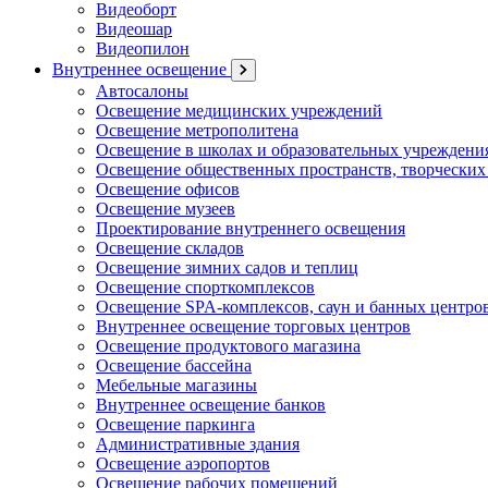
Видеоборт
Видеошар
Видеопилон
Внутреннее освещение
Автосалоны
Освещение медицинских учреждений
Освещение метрополитена
Освещение в школах и образовательных учреждени
Освещение общественных пространств, творческих
Освещение офисов
Освещение музеев
Проектирование внутреннего освещения
Освещение складов
Освещение зимних садов и теплиц
Освещение спорткомплексов
Освещение SPA-комплексов, саун и банных центро
Внутреннее освещение торговых центров
Освещение продуктового магазина
Освещение бассейна
Мебельные магазины
Внутреннее освещение банков
Освещение паркинга
Административные здания
Освещение аэропортов
Освещение рабочих помещений