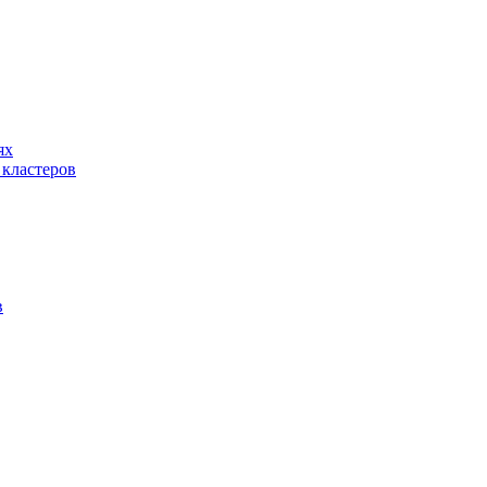
ях
 кластеров
в