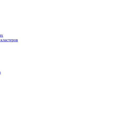
ях
 кластеров
в