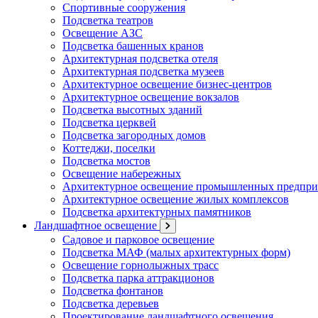
Спортивные сооружения
Подсветка театров
Освещение АЗС
Подсветка башенных кранов
Архитектурная подсветка отеля
Архитектурная подсветка музеев
Архитектурное освещение бизнес-центров
Архитектурное освещение вокзалов
Подсветка высотных зданий
Подсветка церквей
Подсветка загородных домов
Коттеджи, поселки
Подсветка мостов
Освещение набережных
Архитектурное освещение промышленных предпри
Архитектурное освещение жилых комплексов
Подсветка архитектурных памятников
Ландшафтное освещение
Садовое и парковое освещение
Подсветка МАФ (малых архитектурных форм)
Освещение горнолыжных трасс
Подсветка парка аттракционов
Подсветка фонтанов
Подсветка деревьев
Проектирование ландшафтного освещения