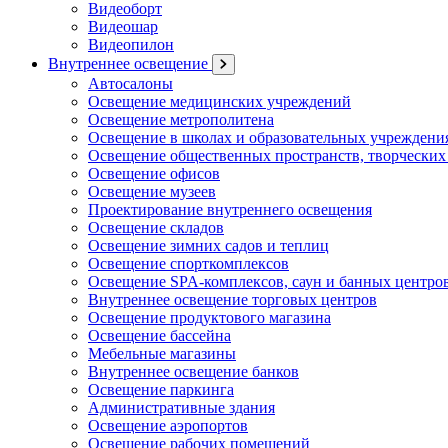
Видеоборт
Видеошар
Видеопилон
Внутреннее освещение
Автосалоны
Освещение медицинских учреждений
Освещение метрополитена
Освещение в школах и образовательных учреждени
Освещение общественных пространств, творческих
Освещение офисов
Освещение музеев
Проектирование внутреннего освещения
Освещение складов
Освещение зимних садов и теплиц
Освещение спорткомплексов
Освещение SPA-комплексов, саун и банных центро
Внутреннее освещение торговых центров
Освещение продуктового магазина
Освещение бассейна
Мебельные магазины
Внутреннее освещение банков
Освещение паркинга
Административные здания
Освещение аэропортов
Освещение рабочих помещений