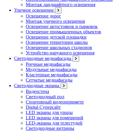
Монтаж ландшафтного освещения
Уличное освещение
Освещение дорог
Монтаж уличного освещения
Освещение автостоянок и парковок
Освещение промышленных объектов
Освещение детской площадки
Освещение территории школы
Освещение школьных стадионов
Устройство наружного освещения
Светодиодные медиафасады
Реечные медиафасады
Модульные медиафасады
Кластерные медиафасады
Сетчатые медиафасады
Светодиодные экраны
Видеостена
Светодиодный пол
Спортивный видеопериметр
Digital Суперсайт
LED экраны для улицы
LED экраны для помещений
LED-экраны для телестудий
Светодиодные витрины