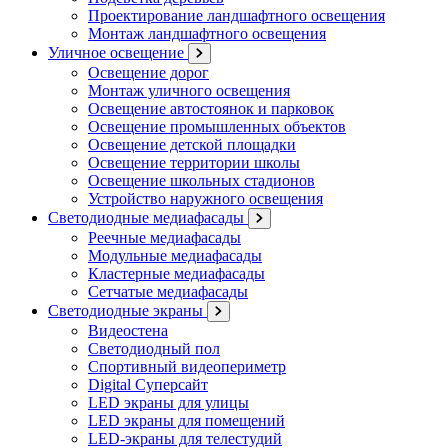
Проектирование ландшафтного освещения
Монтаж ландшафтного освещения
Уличное освещение
Освещение дорог
Монтаж уличного освещения
Освещение автостоянок и парковок
Освещение промышленных объектов
Освещение детской площадки
Освещение территории школы
Освещение школьных стадионов
Устройство наружного освещения
Светодиодные медиафасады
Реечные медиафасады
Модульные медиафасады
Кластерные медиафасады
Сетчатые медиафасады
Светодиодные экраны
Видеостена
Светодиодный пол
Спортивный видеопериметр
Digital Суперсайт
LED экраны для улицы
LED экраны для помещений
LED-экраны для телестудий