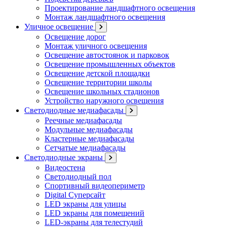
Проектирование ландшафтного освещения
Монтаж ландшафтного освещения
Уличное освещение
Освещение дорог
Монтаж уличного освещения
Освещение автостоянок и парковок
Освещение промышленных объектов
Освещение детской площадки
Освещение территории школы
Освещение школьных стадионов
Устройство наружного освещения
Светодиодные медиафасады
Реечные медиафасады
Модульные медиафасады
Кластерные медиафасады
Сетчатые медиафасады
Светодиодные экраны
Видеостена
Светодиодный пол
Спортивный видеопериметр
Digital Суперсайт
LED экраны для улицы
LED экраны для помещений
LED-экраны для телестудий