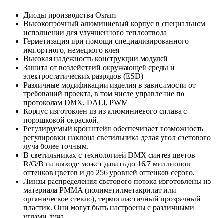
Диоды производства Osram
Высокопрочный алюминиевый корпус в специальном
исполнении для улучшенного теплоотвода
Герметизация при помощи специализированного
импортного, немецкого клея
Высокая надежность конструкции модулей
Защита от воздействий окружающей среды и
электростатических разрядов (ESD)
Различные модификации изделия в зависимости от
требований проекта, в том числе управление по
протоколам DMX, DALI, PWM
Корпус изготовлен из из алюминиевого сплава с
порошковой окраской.
Регулируемый кронштейн обеспечивает возможность
регулировки наклона светильника делая угол светового
луча более точным.
В светильниках с технологией DMX синтез цветов
R/G/B на выходе может давать до 16.7 миллионов
оттенков цветов и до 256 уровней оттенков серого.
Линзы распределения светового потока изготовлены из
материала PMMA (полиметилметакрилат или
органическое стекло), термопластичный прозрачный
пластик. Они могут быть настроены с различными
углами луча.