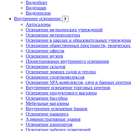
Видеоборт
Видеошар
Видеопилон
Внутреннее освещение
Автосалоны
Освещение медицинских учреждений
Освещение метрополитена
Освещение в школах и образовательных учреждени
Освещение общественных пространств, творческих
Освещение офисов
Освещение музеев
Проектирование внутреннего освещения
Освещение складов
Освещение зимних садов и теплиц
Освещение спорткомплексов
Освещение SPA-комплексов, саун и банных центро
Внутреннее освещение торговых центров
Освещение продуктового магазина
Освещение бассейна
Мебельные магазины
Внутреннее освещение банков
Освещение паркинга
Административные здания
Освещение аэропортов
Освещение рабочих помещений