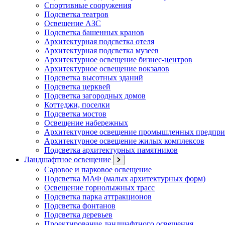
Спортивные сооружения
Подсветка театров
Освещение АЗС
Подсветка башенных кранов
Архитектурная подсветка отеля
Архитектурная подсветка музеев
Архитектурное освещение бизнес-центров
Архитектурное освещение вокзалов
Подсветка высотных зданий
Подсветка церквей
Подсветка загородных домов
Коттеджи, поселки
Подсветка мостов
Освещение набережных
Архитектурное освещение промышленных предпри
Архитектурное освещение жилых комплексов
Подсветка архитектурных памятников
Ландшафтное освещение
Садовое и парковое освещение
Подсветка МАФ (малых архитектурных форм)
Освещение горнолыжных трасс
Подсветка парка аттракционов
Подсветка фонтанов
Подсветка деревьев
Проектирование ландшафтного освещения