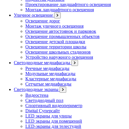
Проектирование ландшафтного освещения
Монтаж ландшафтного освещения
Уличное освещение
Освещение дорог
Монтаж уличного освещения
Освещение автостоянок и парковок
Освещение промышленных объектов
Освещение детской площадки
Освещение территории школы
Освещение школьных стадионов
Устройство наружного освещения
Светодиодные медиафасады
Реечные медиафасады
Модульные медиафасады
Кластерные медиафасады
Сетчатые медиафасады
Светодиодные экраны
Видеостена
Светодиодный пол
Спортивный видеопериметр
Digital Суперсайт
LED экраны для улицы
LED экраны для помещений
LED-экраны для телестудий